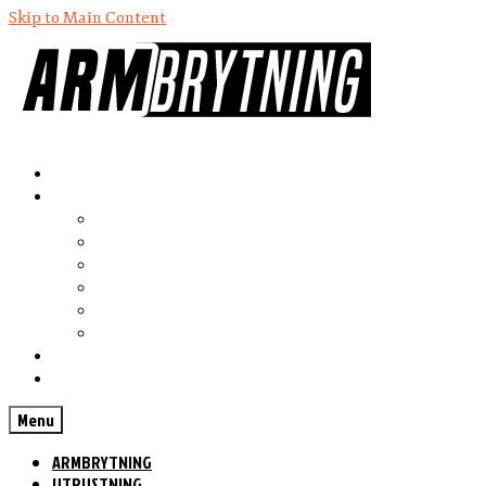
Skip to Main Content
ARMBRYTNING
UTRUSTNING
Fat Gripz
Globe Gripz
Rolling Thunder
Captains of Crush
Zenith Gripper
Iron Arms
KOSTTILLSKOTT
KONTAKT
Menu
ARMBRYTNING
UTRUSTNING