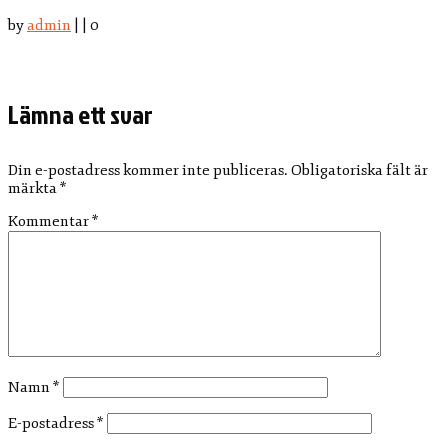
by
admin
|
|
0
Lämna ett svar
Din e-postadress kommer inte publiceras.
Obligatoriska fält är
märkta
*
Kommentar
*
Namn
*
E-postadress
*