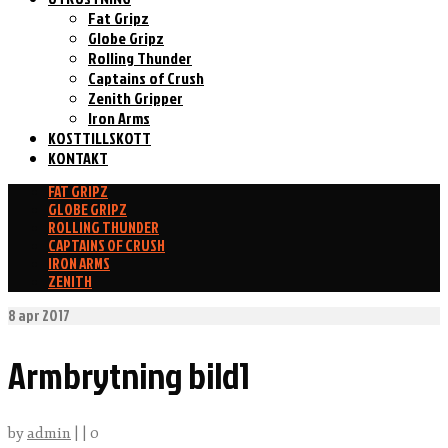
Fat Gripz
Globe Gripz
Rolling Thunder
Captains of Crush
Zenith Gripper
Iron Arms
KOSTTILLSKOTT
KONTAKT
FAT GRIPZ
GLOBE GRIPZ
ROLLING THUNDER
CAPTAINS OF CRUSH
IRON ARMS
ZENITH
8
apr 2017
Armbrytning bild1
by
admin
|
|
0