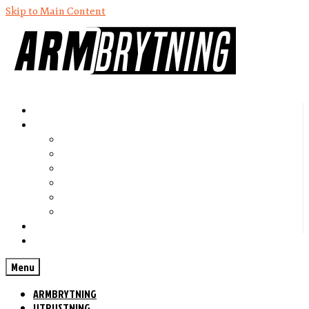
Skip to Main Content
ARMBRYTNING
UTRUSTNING
Fat Gripz
Globe Gripz
Rolling Thunder
Captains of Crush
Zenith Gripper
Iron Arms
KOSTTILLSKOTT
KONTAKT
Menu
ARMBRYTNING
UTRUSTNING