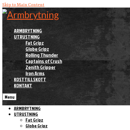
Skip to Main Content
ARMBRYTNING
UTRUSTNING
Fat Gripz
Globe Gripz
Rolling Thunder
Captains of Crush
Zenith Gripper
Iron Arms
KOSTTILLSKOTT
KONTAKT
Menu
ARMBRYTNING
UTRUSTNING
Fat Gripz
Globe Gripz