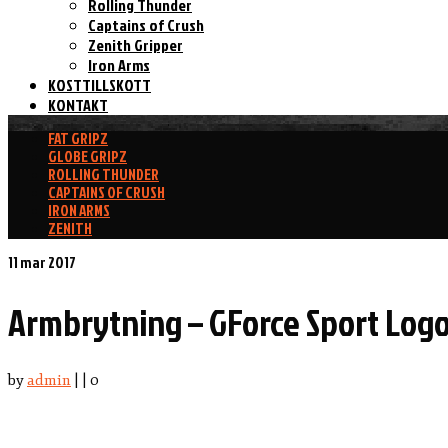
Rolling Thunder
Captains of Crush
Zenith Gripper
Iron Arms
KOSTTILLSKOTT
KONTAKT
FAT GRIPZ
GLOBE GRIPZ
ROLLING THUNDER
CAPTAINS OF CRUSH
IRON ARMS
ZENITH
11
mar 2017
Armbrytning – GForce Sport Log
by
admin
|
|
0