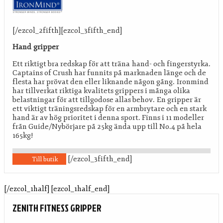
[/ezcol_2fifth][ezcol_3fifth_end]
Hand gripper
Ett riktigt bra redskap för att träna hand- och fingerstyrka.
Captains of Crush har funnits på marknaden länge och de
flesta har prövat den eller liknande någon gång. Ironmind
har tillverkat riktiga kvalitets grippers i många olika
belastningar för att tillgodose allas behov. En gripper är
ett viktigt träningsredskap för en armbrytare och en stark
hand är av hög prioritet i denna sport. Finns i 11 modeller
från Guide/Nybörjare på 25kg ända upp till No.4 på hela
165kg!
[/ezcol_3fifth_end]
Till butik
[/ezcol_1half] [ezcol_1half_end]
ZENITH FITNESS GRIPPER