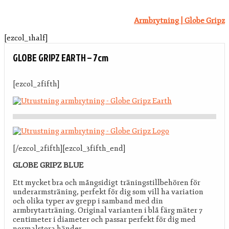
Armbrytning | Globe Gripz
[ezcol_1half]
GLOBE GRIPZ EARTH – 7cm
[ezcol_2fifth]
[/ezcol_2fifth][ezcol_3fifth_end]
GLOBE GRIPZ BLUE
Ett mycket bra och mångsidigt träningstillbehören för
underarmsträning, perfekt för dig som vill ha variation
och olika typer av grepp i samband med din
armbrytarträning. Original varianten i blå färg mäter 7
centimeter i diameter och passar perfekt för dig med
normalstora händer.