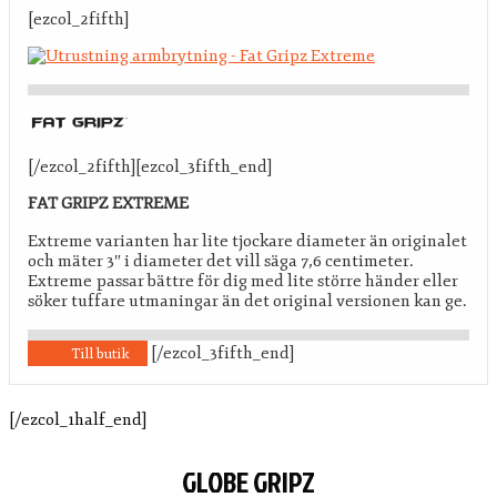
[ezcol_2fifth]
[/ezcol_2fifth][ezcol_3fifth_end]
FAT GRIPZ EXTREME
Extreme varianten har lite tjockare diameter än originalet
och mäter 3″ i diameter det vill säga 7,6 centimeter.
Extreme passar bättre för dig med lite större händer eller
söker tuffare utmaningar än det original versionen kan ge.
[/ezcol_3fifth_end]
Till butik
[/ezcol_1half_end]
GLOBE GRIPZ