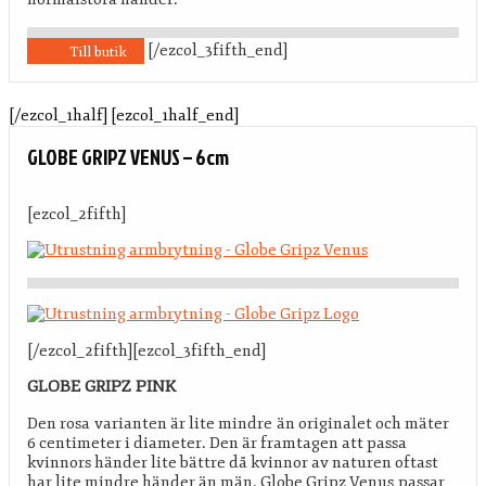
[/ezcol_3fifth_end]
Till butik
[/ezcol_1half] [ezcol_1half_end]
GLOBE GRIPZ VENUS – 6cm
[ezcol_2fifth]
[/ezcol_2fifth][ezcol_3fifth_end]
GLOBE GRIPZ PINK
Den rosa varianten är lite mindre än originalet och mäter
6 centimeter i diameter. Den är framtagen att passa
kvinnors händer lite bättre då kvinnor av naturen oftast
har lite mindre händer än män. Globe Gripz Venus passar