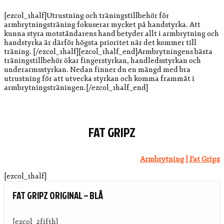
[ezcol_1half]Utrustning och träningstillbehör för
armbrytningsträning fokuserar mycket på handstyrka. Att
kunna styra motståndarens hand betyder allt i armbrytning och
handstyrka är därför högsta prioritet när det kommer till
träning. [/ezcol_1half][ezcol_1half_end]Armbrytningens bästa
träningstillbehör ökar fingerstyrkan, handledsstyrkan och
underarmsstyrkan. Nedan finner du en mängd med bra
utrustning för att utvecka styrkan och komma frammåt i
armbrytningsträningen.[/ezcol_1half_end]
FAT GRIPZ
Armbrytning | Fat Gripz
[ezcol_1half]
FAT GRIPZ ORIGINAL – BLÅ
[ezcol_2fifth]