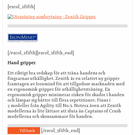
[ezcol_2fifth]
[/ezcol_2fifth][ezcol_3fifth_end]
Hand gripper
Ett riktigt bra redskap för att träna handens och
fingrarnas uthållighet. Zenith är en relativt ny gripper
framtagen av Ironmind för att tillgodose marknaden med
en ergonomisk gripper för uthållighetsträning. En
ergonomisk gripper minimerar risken för skador i handen
och lämpar sig bättre till flera repetitioner. Finns i
5 modeller från Agility till No.3. Notera även att Zenith
modellerna är lite lättare att sluta än Captains of Crush
modellerna och skonsammare för handen.
[/ezcol_3fifth_end]
Till butik