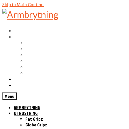
Skip to Main Content
ARMBRYTNING
UTRUSTNING
Fat Gripz
Globe Gripz
Rolling Thunder
Captains of Crush
Zenith Gripper
Iron Arms
KOSTTILLSKOTT
KONTAKT
Menu
ARMBRYTNING
UTRUSTNING
Fat Gripz
Globe Gripz