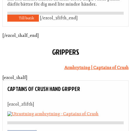
därför bättre för dig med lite mindre händer.
[/ezcol_3fifth_end]
Till butik
[/ezcol_1half_end]
GRIPPERS
Armbrytning | Captains of Crush
[ezcol_1half]
CAPTAINS OF CRUSH HAND GRIPPER
[ezcol_2fifth]