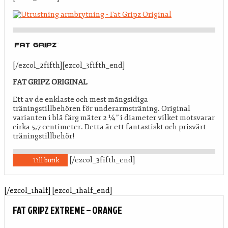
[/ezcol_2fifth][ezcol_3fifth_end]
FAT GRIPZ ORIGINAL
Ett av de enklaste och mest mångsidiga
träningstillbehören för underarmsträning. Original
varianten i blå färg mäter 2 ¼” i diameter vilket motsvarar
cirka 5,7 centimeter. Detta är ett fantastiskt och prisvärt
träningstillbehör!
[/ezcol_3fifth_end]
Till butik
[/ezcol_1half] [ezcol_1half_end]
FAT GRIPZ EXTREME – ORANGE