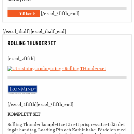
[/ezcol_3fifth_end]
Till butik
[/ezcol_1half] [ezcol_1half_end]
ROLLING THUNDER SET
[ezcol_2fifth]
[/ezcol_2fifth][ezcol_3fifth_end]
KOMPLETT SET
Rolling Thunder komplett set är ett prispressat set där det
ingår handtag, Loading Pin och Karbinhake. Fördelen med